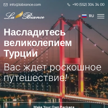
info@labiance.com
+90 (552) 304 34 00
RU
Насладитесь
TR
EN
великолепием
Турции
Вас ждет роскошное
путешествие!
Make Your Own Package