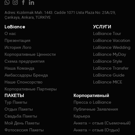
Adres: Kızılırmak Mah. 1443. Cadde 1071 Usta Plaza No: 25A/29,
Çankaya, Ankara, TÜRKİYE
LaBiance
УСЛУГИ
О нас
LaBiance Tour
Презентация
LaBiance Vacation
История Лого
LaBiance Wedding
Корпоративные Ценности
LaBiance MyDay
Схема предприятия
LaBiance Style
Наша Команда
LaBiance Transfer
Амбассадоры Бренда
LaBiance Guide
Наше Спонсорство
LaBiance MICE
Корпоративные Партнеры
ПАКЕТЫ
Корпоративный
Тур Пакеты
Пресса о LaBiance
Отдых Пакеты
Публичные Заявления
Свадьба Пакеты
Карьера
Мой День Пакеты
Анкета – отзыв (Съемочный)
Фотосессия Пакеты
Анкета – отзыв (Отдых)