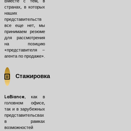
Вместе с тем, в
странах, в которых
наших
представительств
все еще нет, мы
О КОМПАНИИ
принимаем резюме
для рассмотрения
УСЛУГИ
на позицию
«представителя –
ПАКЕТЫ
агента по продаже».
СОЗДАТЬ ПАКЕТ
Стажировка
ПОЧЕМУ МЫ
ИМИДЖ КОМПАНИИ
, как в
LaBiance
головном офисе,
КОНТАКТЫ
так и в зарубежных
представительсвах
в рамках
возможностей