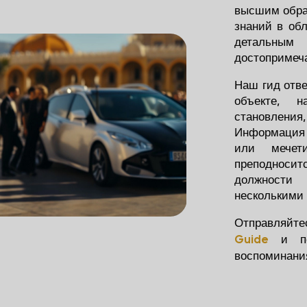
высшим обра
знаний в обл
деталь
достопримеча
Наш гид отв
объекте, 
становлени
Информация 
или мечети
преподноси
должности
несколькими
Отправляйте
и п
Guide
воспоминания