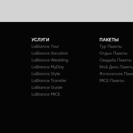
УСЛУГИ
ПАКЕТЫ
LaBiance Tour
Тур Пакеты
LaBiance Vacation
Отдых Пакеты
LaBiance Wedding
Свадьба Пакеты
LaBiance MyDay
Мой День Пакет
LaBiance Style
Фотосессия Пак
LaBiance Transfer
MICE Пакеты
LaBiance Guide
LaBiance MICE
ы