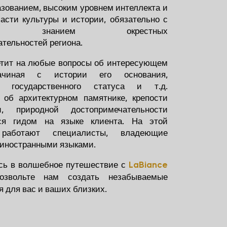
зованием, высоким уровнем интеллекта и
асти культуры и истории, обязательно с
ным знанием окрестных
О КОМПАНИИ
тельностей региона.
етит на любые вопросы об интересующем
УСЛУГИ
начиная с истории его основания,
ПАКЕТЫ
я, государственного статуса и т.д.
об архитектурном памятнике, крепости
СОЗДАТЬ ПАКЕТ
, природной достопримечательности
тся гидом на языке клиента. На этой
ПОЧЕМУ МЫ
 работают специалисты, владеющие
 иностранными языками.
ИМИДЖ КОМПАНИИ
сь в волшебное путешествие с
LaBiance
КОНТАКТЫ
озвольте нам создать незабываемые
 для вас и ваших близких.