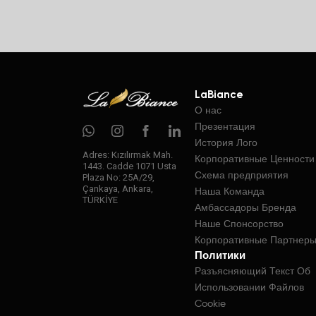
LaBiance
О нас
Презентация
История Лого
Adres: Kızılırmak Mah.
Корпоративные Ценности
1443. Cadde 1071 Usta
Схема предприятия
Plaza No: 25A/29,
Çankaya, Ankara,
Наша Команда
TÜRKİYE
Амбассадоры Бренда
Наше Спонсорство
Корпоративные Партнер
Политики
Разъясняющий Текст Об
Использовании Файлов
Cookie