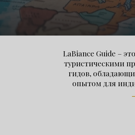
LaBiance Guide – э
туристическими п
гидов, обладающ
опытом для инди