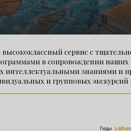
то высококлассный сервис с тщател
рограммами в сопровождении наших
их интеллектуальными знаниями и 
видуальных и групповых экскурсий 
Гиды
LaBia