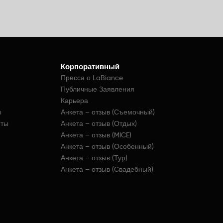
Корпоративный
Пресса о LaBiance
Публичные Заявления
Карьера
ы
Анкета – отзыв (Съемочный)
еты
Анкета – отзыв (Отдых)
Анкета – отзыв (MICE)
Анкета – отзыв (Особенный)
Анкета – отзыв (Тур)
Анкета – отзыв (Свадебный)