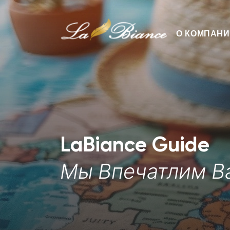
О КОМПАН
О Нac
Презента
Сообщени
История 
Корпорат
LaBiance Guide
Мы Впечатлим В