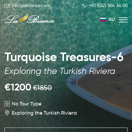
info@labiance.com
+90 (552) 304 34 00
RU
TR
EN
Turquoise Treasures-6
Exploring the Turkish Riviera
€1200
€1850
No Tour Type
Exploring the Turkish Riviera