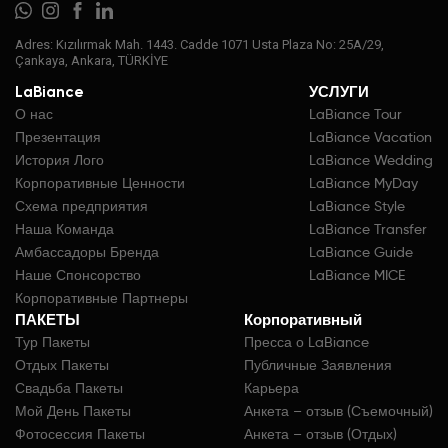
Adres: Kızılırmak Mah. 1443. Cadde 1071 Usta Plaza No: 25A/29,
Çankaya, Ankara, TÜRKİYE
LaBiance
УСЛУГИ
О нас
LaBiance Tour
Презентация
LaBiance Vacation
История Лого
LaBiance Wedding
Корпоративные Ценности
LaBiance MyDay
Схема предприятия
LaBiance Style
Наша Команда
LaBiance Transfer
Амбассадоры Бренда
LaBiance Guide
Наше Спонсорство
LaBiance MICE
Корпоративные Партнеры
ПАКЕТЫ
Корпоративный
Тур Пакеты
Пресса о LaBiance
Отдых Пакеты
Публичные Заявления
Свадьба Пакеты
Карьера
Мой День Пакеты
Анкета – отзыв (Съемочный)
Фотосессия Пакеты
Анкета – отзыв (Отдых)