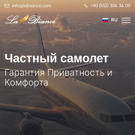
info@labiance.com
+90 (552) 304 34 00
RU
TR
EN
Частный самолет
Гарантия Приватность и
Комфорта