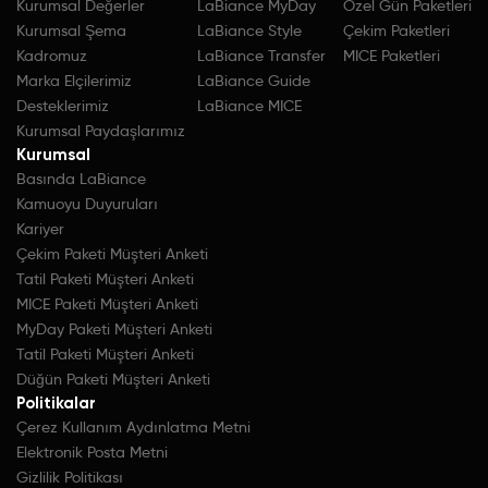
Kurumsal Değerler
LaBiance MyDay
Özel Gün Paketleri
Kurumsal Şema
LaBiance Style
Çekim Paketleri
Kadromuz
LaBiance Transfer
MICE Paketleri
Marka Elçilerimiz
LaBiance Guide
Desteklerimiz
LaBiance MICE
Kurumsal Paydaşlarımız
Kurumsal
Basında LaBiance
Kamuoyu Duyuruları
Kariyer
Çekim Paketi Müşteri Anketi
Tatil Paketi Müşteri Anketi
MICE Paketi Müşteri Anketi
MyDay Paketi Müşteri Anketi
Tatil Paketi Müşteri Anketi
Düğün Paketi Müşteri Anketi
Politikalar
Çerez Kullanım Aydınlatma Metni
Elektronik Posta Metni
Gizlilik Politikası