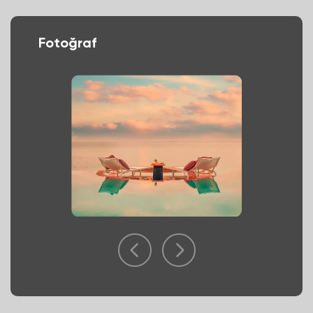
Fotoğraf
ŞİRKET PROFİLİ
HİZMETLERİMİZ
PAKETLER
PAKET OLUŞTUR
NEDEN LABIANCE
ŞİRKET İMGESİ