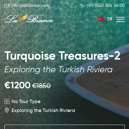
info@labiance.com
+90 (552) 304 34 00
TR
EN
RU
Turquoise Treasures-2
Exploring the Turkish Riviera
€1200
€1850
No Tour Type
Exploring the Turkish Riviera