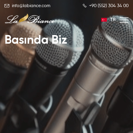
info@labiance.com
+90 (552) 304 34 00
TR
Basında Biz
EN
RU