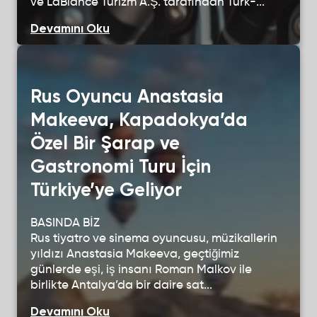
ve LaBiance Turizm A.Ş. tarafından Türk-...
NEDEN LABIANCE
Devamını Oku
ŞİRKET İMGESİ
İLETİŞİM
Rus Oyuncu Anastasia
Makeeva, Kapadokya’da
Özel Bir Şarap ve
Gastronomi Turu İçin
Türkiye’ye Geliyor
BASINDA BİZ
Rus tiyatro ve sinema oyuncusu, müzikallerin
yıldızı Anastasia Makeeva, geçtiğimiz
günlerde eşi, iş insanı Roman Malkov ile
birlikte Antalya’da bir daire sat...
Devamını Oku