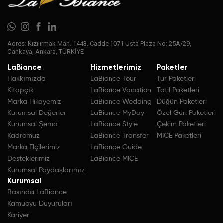
Adres: Kızılırmak Mah. 1443. Cadde 1071 Usta Plaza No: 25A/29,
Çankaya, Ankara, TÜRKİYE
LaBiance
Hizmetlerimiz
Paketler
Hakkımızda
LaBiance Tour
Tur Paketleri
Kitapçık
LaBiance Vacation
Tatil Paketleri
Marka Hikayemiz
LaBiance Wedding
Düğün Paketleri
Kurumsal Değerler
LaBiance MyDay
Özel Gün Paketleri
Kurumsal Şema
LaBiance Style
Çekim Paketleri
Kadromuz
LaBiance Transfer
MICE Paketleri
Marka Elçilerimiz
LaBiance Guide
Desteklerimiz
LaBiance MICE
Kurumsal Paydaşlarımız
Kurumsal
Basında LaBiance
Kamuoyu Duyuruları
Kariyer