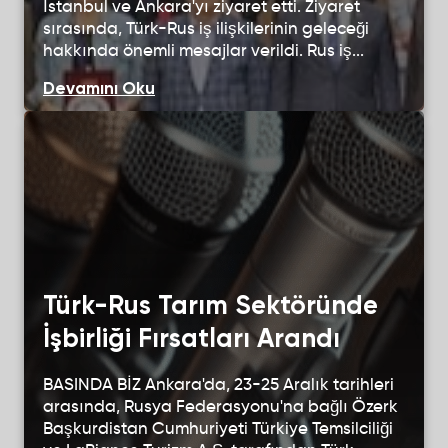
İstanbul ve Ankara'yı ziyaret etti. Ziyaret
sırasında, Türk-Rus iş ilişkilerinin geleceği
hakkında önemli mesajlar verildi. Rus iş...
Devamını Oku
Türk-Rus Tarım Sektöründe
ŞİRKET PROFİLİ
İşbirliği Fırsatları Arandı
HİZMETLERİMİZ
BASINDA BİZ Ankara'da, 23-25 Aralık tarihleri
PAKETLER
arasında, Rusya Federasyonu'na bağlı Özerk
Başkurdistan Cumhuriyeti Türkiye Temsilciliği
PAKET OLUŞTUR