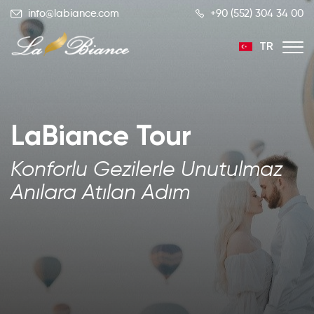
info@labiance.com
+90 (552) 304 34 00
TR
EN
RU
LaBiance Tour
Konforlu Gezilerle Unutulmaz
Anılara Atılan Adım