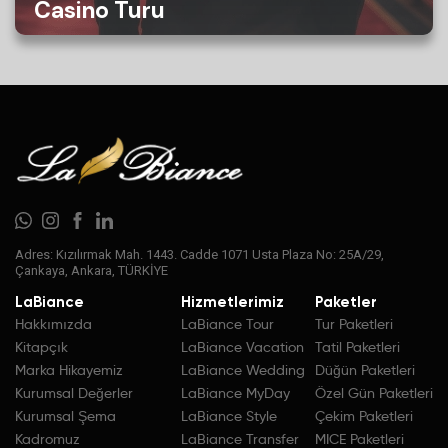
Casino Turu
Adres: Kızılırmak Mah. 1443. Cadde 1071 Usta Plaza No: 25A/29,
Çankaya, Ankara, TÜRKİYE
LaBiance
Hizmetlerimiz
Paketler
Hakkımızda
LaBiance Tour
Tur Paketleri
Kitapçık
LaBiance Vacation
Tatil Paketleri
Marka Hikayemiz
LaBiance Wedding
Düğün Paketleri
Kurumsal Değerler
LaBiance MyDay
Özel Gün Paketleri
Kurumsal Şema
LaBiance Style
Çekim Paketleri
Kadromuz
LaBiance Transfer
MICE Paketleri