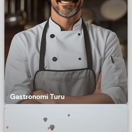
PAKETLER
PAKET OLUŞTUR
NEDEN LABIANCE
ŞİRKET İMGESİ
İLETİŞİM
Gastronomi Turu